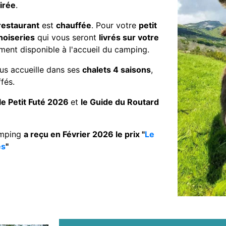
irée
.
restaurant
est
chauffée
. Pour votre
petit
noiseries
qui vous seront
livrés sur votre
ment disponible à l'accueil du camping.
us accueille dans ses
chalets 4 saisons
,
ffés.
le Petit Futé 2026
et
le Guide du Routard
amping
a reçu en Février 2026 le prix "
Le
es
"