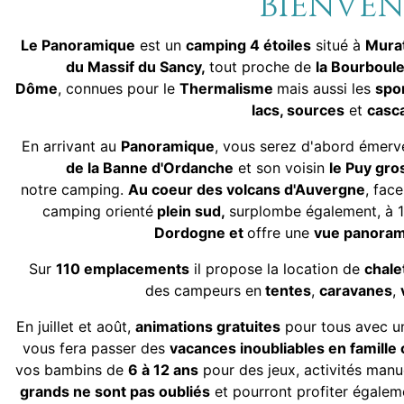
BIENVE
Le Panoramique
est un
camping 4 étoiles
situé à
Murat
du Massif du Sancy,
tout proche de
la Bourboul
Dôme
, connues pour le
Thermalisme
mais aussi les
spor
lacs, sources
et
casca
En arrivant au
Panoramique
, vous serez d'abord émerve
de la Banne d'Ordanche
et son voisin
le Puy gro
notre camping.
Au coeur des volcans d'Auvergne
, face
camping orienté
plein sud,
surplombe également, à 1
Dordogne et
offre une
vue panorami
Sur
110 emplacements
il propose la location de
chale
des campeurs en
tentes
,
caravanes
,
En juillet et août,
animations gratuites
pour tous avec 
vous fera passer des
vacances inoubliables en famille
vos bambins de
6 à 12 ans
pour des jeux, activités manu
grands ne sont pas oubliés
et pourront profiter égale