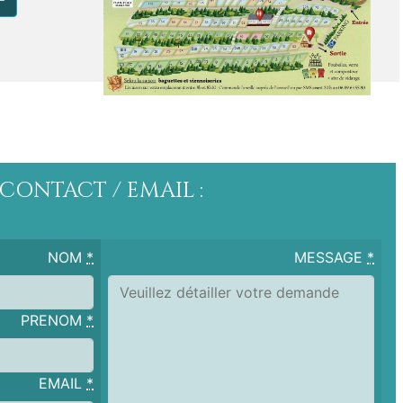
F
CONTACT / EMAIL :
NOM
*
MESSAGE
*
PRENOM
*
EMAIL
*