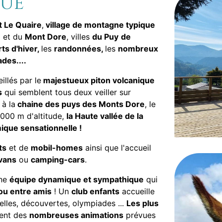
NUE
 Le Quaire
,
village de montagne typique
e
et du
Mont Dore
, villes
du Puy
de
ts d'hiver,
les
randonnées,
les
nombreux
des....
illés par le
majestueux piton volcanique
s
qui semblent tous deux veiller sur
 à la
chaine des puys des Monts Dore
, le
000 m d'altitude,
la Haute vallée de la
que sensationnelle !
ts
et de
mobil-homes
ainsi que l'accueil
vans
ou
camping-cars
.
une
équipe dynamique et sympathique
qui
 ou entre amis
! Un
club enfants
accueille
elles, découvertes, olympiades ...
Les plus
ment des
nombreuses animations
prévues